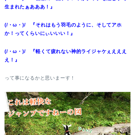
生まれたぁあああ！』
(/・ω・)/ 『それはもう羽毛のように、そしてアホ
か！ってくらいにぃいいい！』
(/・ω・)/ 『軽くて疲れない神的ライジャケぇえええ
え！』
って事になるかと思いまーす！