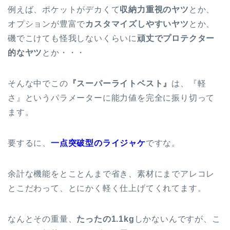
例えば、ポケットがデカくて
収納力重視のヤツ
とか、
オプションが豊富で
カスタマイズしやすいヤツ
とか、
磯でこけても怪我しないくらいに
頑丈でプロテクター
的なヤツ
とか・・・
そんな中でこの
『スーパーライトベスト』
は、『軽
さ』というパラメーターに能力値を完全に振り切って
ます。
要するに、
一点突破型のライジャケ
ですな。
余計な機能をとことんまで省き、素材にまでアレコレ
とこだわって、とにかく軽く仕上げてくれてます。
なんとその重量、
たったの1.1kg
しかないんですが、こ