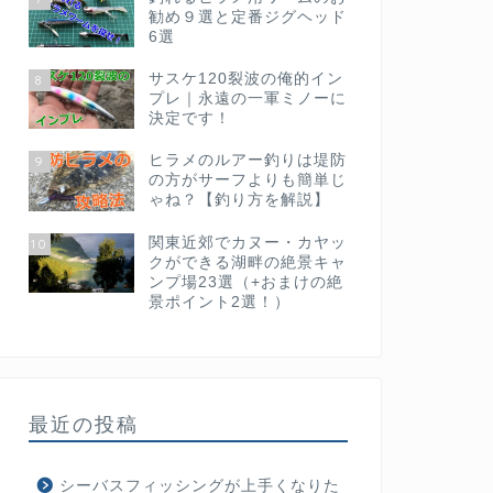
勧め９選と定番ジグヘッド
6選
サスケ120裂波の俺的イン
8
プレ｜永遠の一軍ミノーに
決定です！
ヒラメのルアー釣りは堤防
9
の方がサーフよりも簡単じ
ゃね？【釣り方を解説】
関東近郊でカヌー・カヤッ
10
クができる湖畔の絶景キャ
ンプ場23選（+おまけの絶
景ポイント2選！）
最近の投稿
シーバスフィッシングが上手くなりた