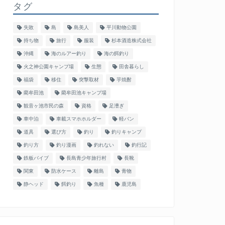
タグ
失敗
島
島美人
平川動物公園
持ち物
旅行
服装
杉本酒造株式会社
沖縄
海のルアー釣り
海の餌釣り
火之神公園キャンプ場
生態
田舎暮らし
福袋
移住
突撃取材
芋焼酎
藺牟田池
藺牟田池キャンプ場
観音ヶ池市民の森
資格
足漕ぎ
車中泊
車載スマホホルダー
軽バン
道具
選び方
釣り
釣りキャンプ
釣り方
釣り漫画
釣れない
釣行記
鉄板バイブ
長島青少年旅行村
長靴
関東
防水ケース
離島
青物
静ヘッド
餌釣り
魚種
鹿児島