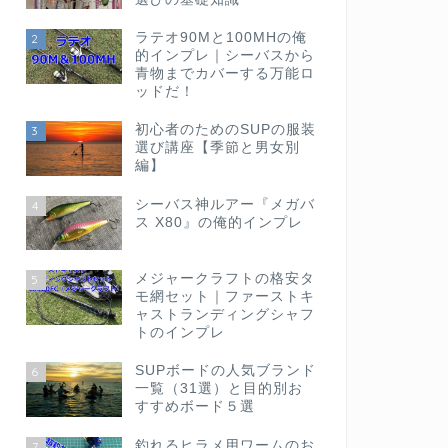
ラテオ90Mと100MHの俺
2
的インプレ｜シーバスから
青物までカバーする万能ロ
ッドだ！
初心者のためのSUPの服装
3
選び講座【季節と男女別
編】
シーバス神ルアー『メガバ
4
ス X80』の俺的インプレ
メジャークラフトの格安タ
5
モ網セット｜ファーストキ
ャストランディングシャフ
トのインプレ
SUPボードの人気ブランド
6
一覧（31選）と目的別お
すすめボード５選
釣れるヒラメ用ワームのお
7