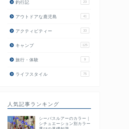
釣行記
23
アウトドアな鹿児島
41
アクティビティー
33
キャンプ
125
旅行・体験
9
ライフスタイル
75
人気記事ランキング
シーバスルアーのカラー｜
1
シチュエーション別カラー
選びの基礎知識