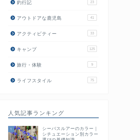
釣行記
23
アウトドアな鹿児島
41
アクティビティー
33
キャンプ
125
旅行・体験
9
ライフスタイル
75
人気記事ランキング
シーバスルアーのカラー｜
1
シチュエーション別カラー
選びの基礎知識