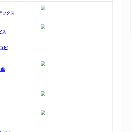
デックス
ビス
コビ
転職