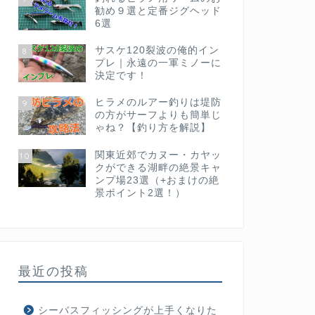
勧め９選と定番ジグヘッド
6選
サスケ120裂波の俺的イン
8
プレ｜永遠の一軍ミノーに
決定です！
ヒラメのルアー釣りは堤防
9
の方がサーフよりも簡単じ
ゃね？【釣り方を解説】
関東近郊でカヌー・カヤッ
10
クができる湖畔の絶景キャ
ンプ場23選（+おまけの絶
景ポイント2選！）
最近の投稿
シーバスフィッシングが上手くなりた