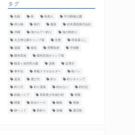
タグ
失敗
島
島美人
平川動物公園
持ち物
旅行
服装
杉本酒造株式会社
沖縄
海のルアー釣り
海の餌釣り
火之神公園キャンプ場
生態
田舎暮らし
福袋
移住
突撃取材
芋焼酎
藺牟田池
藺牟田池キャンプ場
観音ヶ池市民の森
資格
足漕ぎ
車中泊
車載スマホホルダー
軽バン
道具
選び方
釣り
釣りキャンプ
釣り方
釣り漫画
釣れない
釣行記
鉄板バイブ
長島青少年旅行村
長靴
関東
防水ケース
離島
青物
静ヘッド
餌釣り
魚種
鹿児島