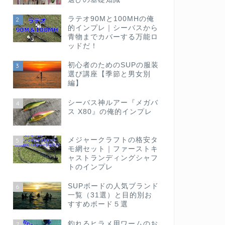
ラテオ90Mと100MHの俺
2
的インプレ｜シーバスから
青物までカバーする万能ロ
ッドだ！
初心者のためのSUPの服装
3
選び講座【季節と男女別
編】
シーバス神ルアー『メガバ
4
ス X80』の俺的インプレ
メジャークラフトの格安タ
5
モ網セット｜ファーストキ
ャストランディングシャフ
トのインプレ
SUPボードの人気ブランド
6
一覧（31選）と目的別お
すすめボード５選
釣れるヒラメ用ワームのお
7