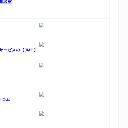
相談室
サービスの【JMC】
トコム