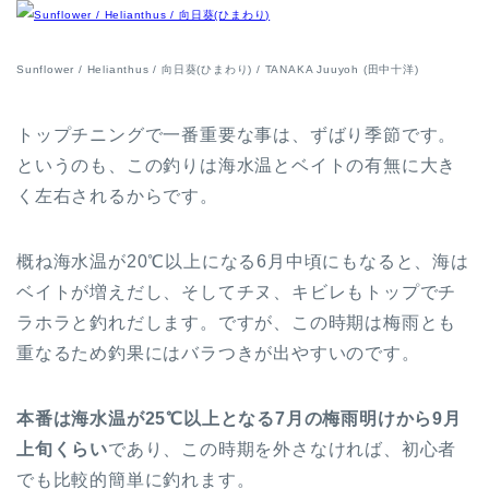
Sunflower / Helianthus / 向日葵(ひまわり) / TANAKA Juuyoh (田中十洋)
トップチニングで一番重要な事は、ずばり季節です。
というのも、この釣りは海水温とベイトの有無に大き
く左右されるからです。
概ね海水温が20℃以上になる6月中頃にもなると、海は
ベイトが増えだし、そしてチヌ、キビレもトップでチ
ラホラと釣れだします。ですが、この時期は梅雨とも
重なるため釣果にはバラつきが出やすいのです。
本番は海水温が25℃以上となる7月の梅雨明けから9月
上旬くらい
であり、この時期を外さなければ、初心者
でも比較的簡単に釣れます。