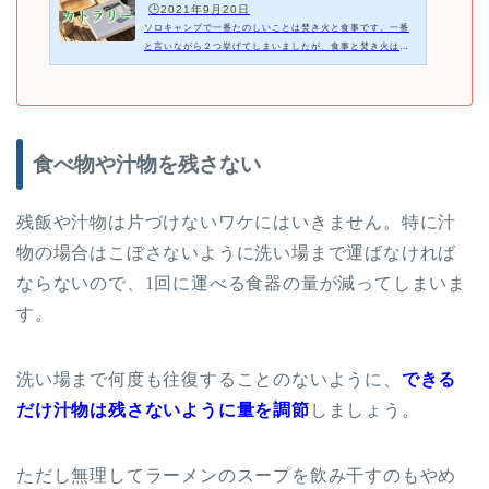
🕒️2021年9月20日
ソロキャンプで一番たのしいことは焚き火と食事です。一番
と言いながら２つ挙げてしまいましたが、食事と焚き火はセ
ットということで許してください。10年以上ソロキャンプを
続けている私は、キャンプの目的はほ...
食べ物や汁物を残さない
残飯や汁物は片づけないワケにはいきません。特に汁
物の場合はこぼさないように洗い場まで運ばなければ
ならないので、
1
回に運べる食器の量が減ってしまいま
す。
洗い場まで何度も往復することのないように、
できる
だけ汁物は残さないように量を調節
しましょう。
ただし無理してラーメンのスープを飲み干すのもやめ