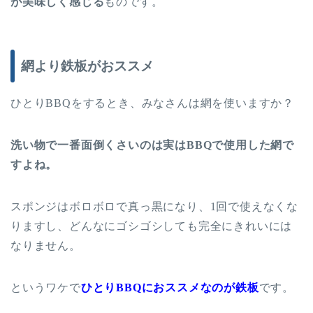
が美味しく感じる
ものです。
網より鉄板がおススメ
ひとり
BBQ
をするとき、みなさんは網を使いますか？
洗い物で一番面倒くさいのは実は
BBQ
で使用した網で
すよね。
スポンジはボロボロで真っ黒になり、
1
回で使えなくな
りますし、どんなにゴシゴシしても完全にきれいには
なりません。
というワケで
ひとり
BBQ
におススメなのが鉄板
です。