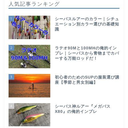
人気記事ランキング
1
シーバスルアーのカラー｜シチュ
エーション別カラー選びの基礎知
識
2
ラテオ90Mと100MHの俺的イン
プレ｜シーバスから青物までカバ
ーする万能ロッドだ！
3
初心者のためのSUPの服装選び講
座【季節と男女別編】
4
シーバス神ルアー『メガバス
X80』の俺的インプレ