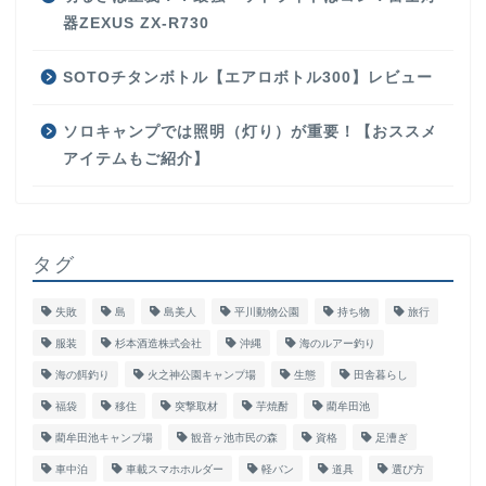
器ZEXUS ZX-R730
SOTOチタンボトル【エアロボトル300】レビュー
ソロキャンプでは照明（灯り）が重要！【おススメ
アイテムもご紹介】
タグ
失敗
島
島美人
平川動物公園
持ち物
旅行
服装
杉本酒造株式会社
沖縄
海のルアー釣り
海の餌釣り
火之神公園キャンプ場
生態
田舎暮らし
福袋
移住
突撃取材
芋焼酎
藺牟田池
藺牟田池キャンプ場
観音ヶ池市民の森
資格
足漕ぎ
車中泊
車載スマホホルダー
軽バン
道具
選び方