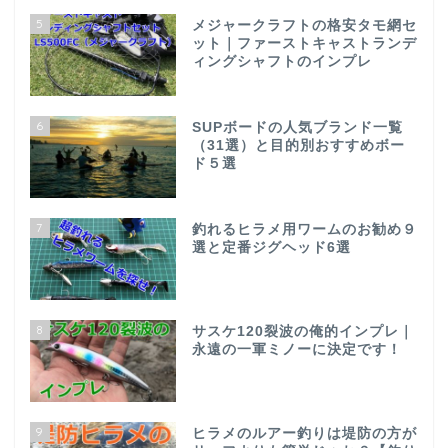
5
メジャークラフトの格安タモ網セ
ット｜ファーストキャストランデ
ィングシャフトのインプレ
6
SUPボードの人気ブランド一覧
（31選）と目的別おすすめボー
ド５選
7
釣れるヒラメ用ワームのお勧め９
選と定番ジグヘッド6選
8
サスケ120裂波の俺的インプレ｜
永遠の一軍ミノーに決定です！
9
ヒラメのルアー釣りは堤防の方が