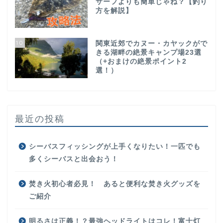
サーフよりも簡単じゃね？【釣り
方を解説】
10
関東近郊でカヌー・カヤックがで
きる湖畔の絶景キャンプ場23選
（+おまけの絶景ポイント2
選！）
最近の投稿
シーバスフィッシングが上手くなりたい！一匹でも
多くシーバスと出会おう！
焚き火初心者必見！ あると便利な焚き火グッズを
ご紹介
明るさは正義！？最強ヘッドライトはコレ！富士灯