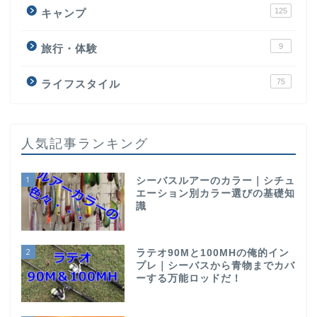
125
キャンプ
9
旅行・体験
75
ライフスタイル
人気記事ランキング
1
シーバスルアーのカラー｜シチュ
エーション別カラー選びの基礎知
識
2
ラテオ90Mと100MHの俺的イン
プレ｜シーバスから青物までカバ
ーする万能ロッドだ！