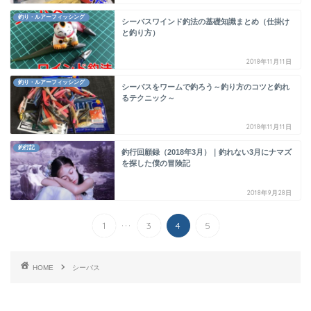
釣り・ルアーフィッシング
シーバスワインド釣法の基礎知識まとめ（仕掛け
と釣り方）
2018年11月11日
釣り・ルアーフィッシング
シーバスをワームで釣ろう～釣り方のコツと釣れ
るテクニック～
2018年11月11日
釣行記
釣行回顧録（2018年3月）｜釣れない3月にナマズ
を探した僕の冒険記
2018年9月28日
...
1
3
4
5
HOME
シーバス