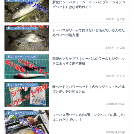
釣り・ルアーフィッシング
新世代シーバスワーム｜VJ（バイブレーションジ
グヘッド）はなぜ釣れる？
2018年11月22日
釣り・ルアーフィッシング
シーバスがワームで釣れないと悩んでいる人のた
めの９つの処方箋
2018年11月22日
釣り・ルアーフィッシング
秘密のクリップ？｜シーバスのワームをジグヘッ
ドにまっすぐ刺す裏技
2018年11月17日
釣り・ルアーフィッシング
静ヘッドとパワーヘッド｜名作シグヘッドの相違
点と使い分け術まとめ
2018年11月16日
釣り・ルアーフィッシング
シーバス用ワーム名作6選｜ジグヘッドの具（ぐ）
はこれだけでいい！
2018年11月16日