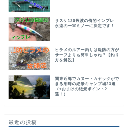
8
サスケ120裂波の俺的インプレ｜
永遠の一軍ミノーに決定です！
9
ヒラメのルアー釣りは堤防の方が
サーフよりも簡単じゃね？【釣り
方を解説】
10
関東近郊でカヌー・カヤックがで
きる湖畔の絶景キャンプ場23選
（+おまけの絶景ポイント2
選！）
最近の投稿