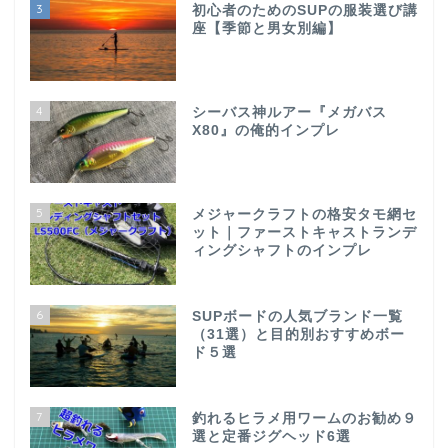
3
初心者のためのSUPの服装選び講
座【季節と男女別編】
4
シーバス神ルアー『メガバス
X80』の俺的インプレ
5
メジャークラフトの格安タモ網セ
ット｜ファーストキャストランデ
ィングシャフトのインプレ
6
SUPボードの人気ブランド一覧
（31選）と目的別おすすめボー
ド５選
7
釣れるヒラメ用ワームのお勧め９
選と定番ジグヘッド6選