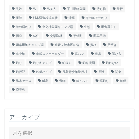
失敗
島
島美人
平川動物公園
持ち物
旅行
服装
杉本酒造株式会社
沖縄
海のルアー釣り
海の餌釣り
火之神公園キャンプ場
生態
田舎暮らし
福袋
移住
突撃取材
芋焼酎
藺牟田池
藺牟田池キャンプ場
観音ヶ池市民の森
資格
足漕ぎ
車中泊
車載スマホホルダー
軽バン
道具
選び方
釣り
釣りキャンプ
釣り方
釣り漫画
釣れない
釣行記
鉄板バイブ
長島青少年旅行村
長靴
関東
防水ケース
離島
青物
静ヘッド
餌釣り
魚種
鹿児島
アーカイブ