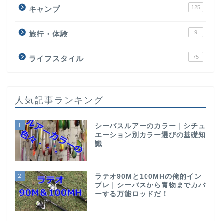
125
キャンプ
9
旅行・体験
75
ライフスタイル
人気記事ランキング
1
シーバスルアーのカラー｜シチュ
エーション別カラー選びの基礎知
識
2
ラテオ90Mと100MHの俺的イン
プレ｜シーバスから青物までカバ
ーする万能ロッドだ！