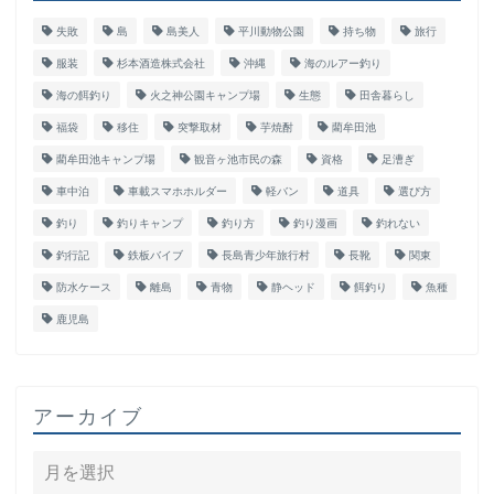
失敗
島
島美人
平川動物公園
持ち物
旅行
服装
杉本酒造株式会社
沖縄
海のルアー釣り
海の餌釣り
火之神公園キャンプ場
生態
田舎暮らし
福袋
移住
突撃取材
芋焼酎
藺牟田池
藺牟田池キャンプ場
観音ヶ池市民の森
資格
足漕ぎ
車中泊
車載スマホホルダー
軽バン
道具
選び方
釣り
釣りキャンプ
釣り方
釣り漫画
釣れない
釣行記
鉄板バイブ
長島青少年旅行村
長靴
関東
防水ケース
離島
青物
静ヘッド
餌釣り
魚種
鹿児島
アーカイブ