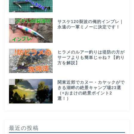
8
サスケ120裂波の俺的インプレ｜
永遠の一軍ミノーに決定です！
9
ヒラメのルアー釣りは堤防の方が
サーフよりも簡単じゃね？【釣り
方を解説】
10
関東近郊でカヌー・カヤックがで
きる湖畔の絶景キャンプ場23選
（+おまけの絶景ポイント2
選！）
最近の投稿