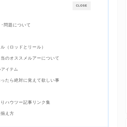
CLOSE
･･問題について
め
クル（ロッドとリール）
本当のオススメルアーについて
いアイテム
揃ったら絶対に覚えて欲しい事
釣りハウツー記事リンク集
の揃え方