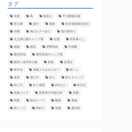
タグ
失敗
島
島美人
平川動物公園
持ち物
旅行
服装
杉本酒造株式会社
沖縄
海のルアー釣り
海の餌釣り
火之神公園キャンプ場
生態
田舎暮らし
福袋
移住
突撃取材
芋焼酎
藺牟田池
藺牟田池キャンプ場
観音ヶ池市民の森
資格
足漕ぎ
車中泊
車載スマホホルダー
軽バン
道具
選び方
釣り
釣りキャンプ
釣り方
釣り漫画
釣れない
釣行記
鉄板バイブ
長島青少年旅行村
長靴
関東
防水ケース
離島
青物
静ヘッド
餌釣り
魚種
鹿児島