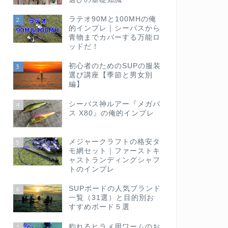
ラテオ90Mと100MHの俺
2
的インプレ｜シーバスから
青物までカバーする万能ロ
ッドだ！
初心者のためのSUPの服装
3
選び講座【季節と男女別
編】
シーバス神ルアー『メガバ
4
ス X80』の俺的インプレ
メジャークラフトの格安タ
5
モ網セット｜ファーストキ
ャストランディングシャフ
トのインプレ
SUPボードの人気ブランド
6
一覧（31選）と目的別お
すすめボード５選
釣れるヒラメ用ワームのお
7