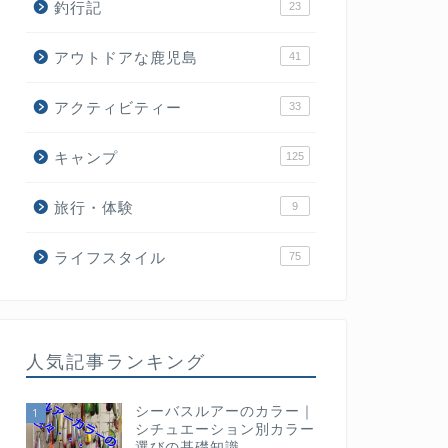
釣行記
23
アウトドアな鹿児島
41
アクティビティー
33
キャンプ
125
旅行・体験
9
ライフスタイル
75
人気記事ランキング
シーバスルアーのカラー｜
1
シチュエーション別カラー
選びの基礎知識